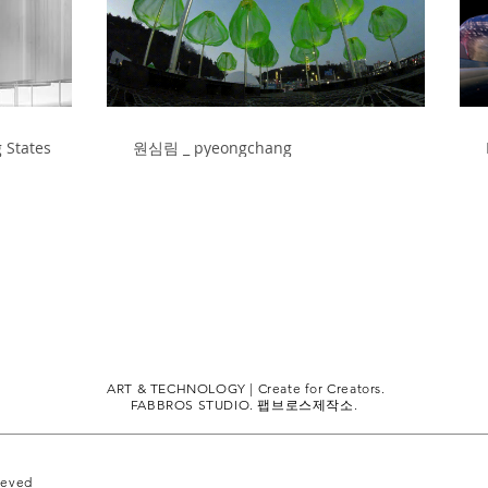
States
원심림 _ pyeongchang
ART & TECHNOLOGY | Create for Creators.
FABBROS STUDIO. 팹브로스제작소.
reved