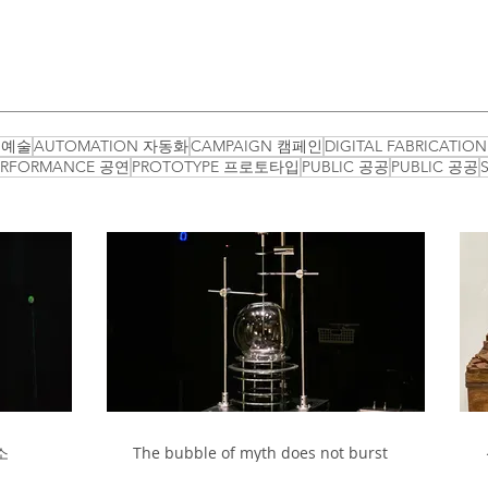
 예술
AUTOMATION 자동화
CAMPAIGN 캠페인
DIGITAL FABRICATI
ERFORMANCE 공연
PROTOTYPE 프로토타입
PUBLIC 공공
PUBLIC 공공
소
The bubble of myth does not burst